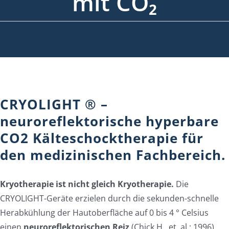
mit CO₂
CRYOLIGHT ® –
neuroreflektorische hyperbare
CO2 Kälteschocktherapie für
den medizinischen Fachbereich.
Kryotherapie ist nicht gleich Kryotherapie.
Die
CRYOLIGHT-Geräte erzielen durch die sekunden-schnelle
Herabkühlung der Hautoberfläche auf 0 bis 4 ° Celsius
einen
neuroreflektorischen Reiz
(Chick H., et. al.; 1996).