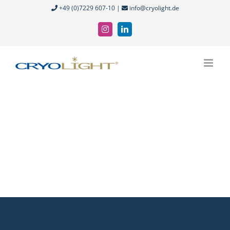
Zum
+49 (0)7229 607-10 |
info@cryolight.de
Inhalt
Instagram
LinkedIn
springen